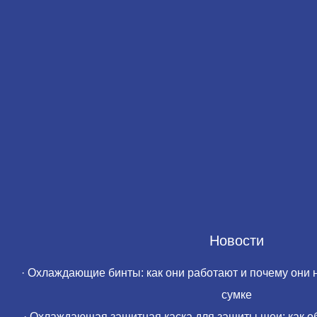
Новости
·
Охлаждающие бинты: как они работают и почему они 
сумке
·
Охлаждающая защитная каска для защиты шеи: как об